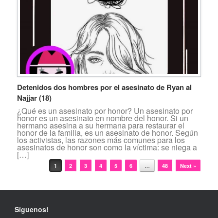
Detenidos dos hombres por el asesinato de Ryan al
Najjar (18)
¿Qué es un asesinato por honor? Un asesinato por
honor es un asesinato en nombre del honor. Si un
hermano asesina a su hermana para restaurar el
honor de la familia, es un asesinato de honor. Según
los activistas, las razones más comunes para los
asesinatos de honor son como la víctima: se niega a
[…]
Navegador de artículos
1
2
3
4
5
6
…
48
Next »
Síguenos!