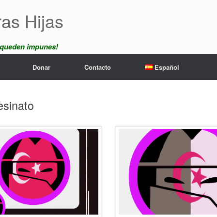
ras Hijas
 queden impunes!
Donar
Contacto
Español
esinato