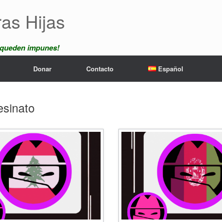
ras Hijas
 queden impunes!
Donar
Contacto
Español
esinato