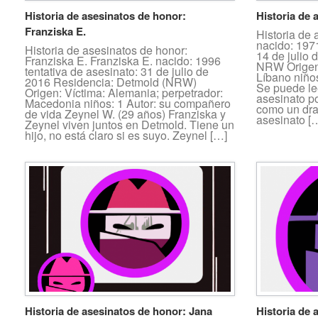
Historia de asesinatos de honor:
Historia de 
Franziska E.
Historia de
nacido: 197
Historia de asesinatos de honor:
14 de julio 
Franziska E. Franziska E. nacido: 1996
NRW Origen:
tentativa de asesinato: 31 de julio de
Líbano niños
2016 Residencia: Detmold (NRW)
Se puede le
Origen: Víctima: Alemania; perpetrador:
asesinato p
Macedonia niños: 1 Autor: su compañero
como un dra
de vida Zeynel W. (29 años) Franziska y
asesinato [
Zeynel viven juntos en Detmold. Tiene un
hijo, no está claro si es suyo. Zeynel […]
Historia de asesinatos de honor: Jana
Historia de 