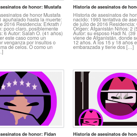
asesinatos de honor: Mustafa
Historia de asesinatos de hon
 asesinatos de honor Mustafa
Historia de asesinatos de ho
1 apuñalado hasta la muerte:
nacido: 1993 tentativa de ase
de 2016 Residencia: Erkrath /
de julio de 2016 Residencia:
 poco claro, posiblemente
Origen: Afganistán Niños: 2 (
: 6 Autor: Salah O. (41 años)
Autor: su esposo Hadi N. (39
er este caso como un
viene de Afganistán, donde s
or venganza por insultos o
12 años. A los 15 y 18 años e
ma de celos. O como un
embarazada y tiene dos […]
…]
asesinatos de honor: Fidan
Historia de asesinatos de hon