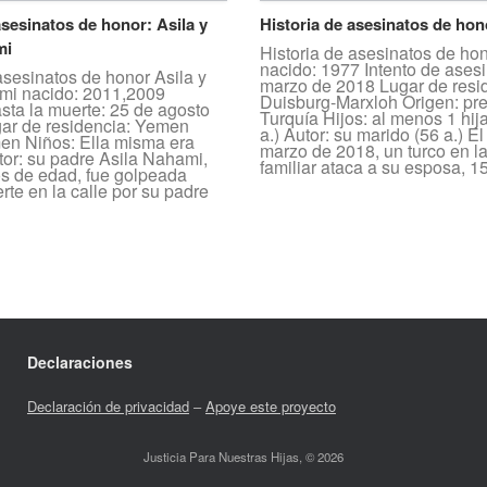
asesinatos de honor: Asila y
Historia de asesinatos de hon
mi
Historia de asesinatos de ho
nacido: 1977 Intento de asesi
asesinatos de honor Asila y
marzo de 2018 Lugar de resi
mi nacido: 2011,2009
Duisburg-Marxloh Origen: pr
sta la muerte: 25 de agosto
Turquía Hijos: al menos 1 hija
ar de residencia: Yemen
a.) Autor: su marido (56 a.) E
en Niños: Ella misma era
marzo de 2018, un turco en la
tor: su padre Asila Nahami,
familiar ataca a su esposa, 1
s de edad, fue golpeada
rte en la calle por su padre
Declaraciones
Declaración de privacidad
–
Apoye este proyecto
Justicia Para Nuestras Hijas, © 2026