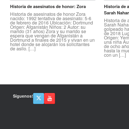
Historia de asesinatos de honor: Zora
Historia de 
Sarah Naha
Historia de asesinatos de honor Zora
nacido: 1992 tentativa de asesinato: 5-6
Historia de 
de febrero de 2016 Ubicación: Dortmund
Sarah Naha
Origen: Afganistán Niños: 2 Autor: su
golpeado ha
marido (31 años) Zora y su marido se
de 2018 Lug
espera que vengan de Afganistán a
Origen: Yem
Dortmund a finales de 2015 y vivan en un
una niña Au
hotel donde se alojarán los solicitantes
de ocho año
de asilo. […]
hasta la mue
con un […]
Navegador de artículos
Síguenos!