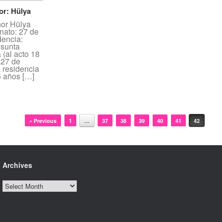
or: Hülya
nor Hülya
nato: 27 de
dencia:
esunta
 (al acto 18
l 27 de
 residencia
5 años […]
« Previous
1
…
37
38
39
40
41
42
Archives
Archives