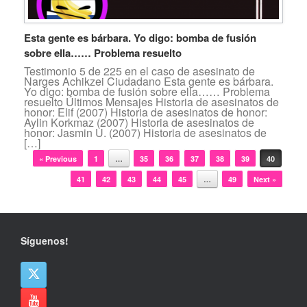
Esta gente es bárbara. Yo digo: bomba de fusión
sobre ella…… Problema resuelto
Testimonio 5 de 225 en el caso de asesinato de
Narges Achikzei Ciudadano Esta gente es bárbara.
Yo digo: bomba de fusión sobre ella…… Problema
resuelto Últimos Mensajes Historia de asesinatos de
honor: Elif (2007) Historia de asesinatos de honor:
Aylin Korkmaz (2007) Historia de asesinatos de
honor: Jasmin U. (2007) Historia de asesinatos de
[…]
Navegador de artículos
« Previous
1
…
35
36
37
38
39
40
41
42
43
44
45
…
49
Next »
Síguenos!