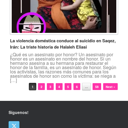
La violencia doméstica conduce al suicidio en Saqez,
Irán: La triste historia de Halaleh Eliasi
¿Qué es un asesinato por honor? Un asesinato por
honor es un asesinato en nombre del honor. Si un
hermano asesina a su hermana para restaurar el
honor de la familia, es un asesinato de honor. Según
los activistas, las razones más comunes para los
asesinatos de honor son como la víctima: se niega a
[…]
Navegador de artículos
1
2
3
4
5
6
…
58
Next »
Síguenos!