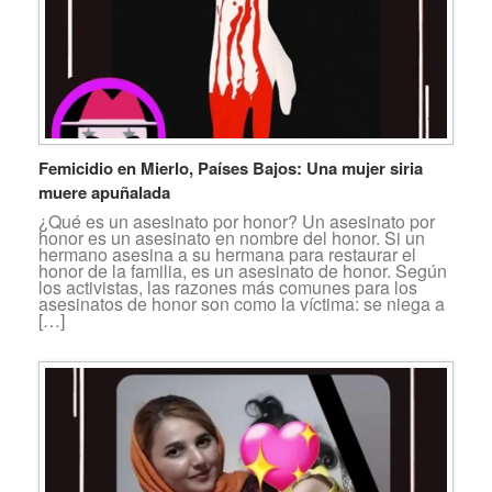
Femicidio en Mierlo, Países Bajos: Una mujer siria
muere apuñalada
¿Qué es un asesinato por honor? Un asesinato por
honor es un asesinato en nombre del honor. Si un
hermano asesina a su hermana para restaurar el
honor de la familia, es un asesinato de honor. Según
los activistas, las razones más comunes para los
asesinatos de honor son como la víctima: se niega a
[…]