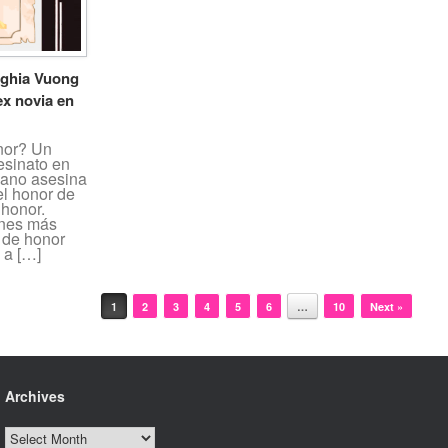
Nghia Vuong
ex novia en
nor? Un
esinato en
mano asesina
el honor de
 honor.
ones más
 de honor
 a […]
1
2
3
4
5
6
…
10
Next »
Archives
Archives