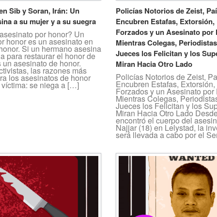
en Sib y Soran, Irán: Un
Policías Notorios de Zeist, Pa
ina a su mujer y a su suegra
Encubren Estafas, Extorsión,
Forzados y un Asesinato por 
asesinato por honor? Un
or honor es un asesinato en
Mientras Colegas, Periodista
honor. Si un hermano asesina
Jueces los Felicitan y los Sup
a para restaurar el honor de
es un asesinato de honor.
Miran Hacia Otro Lado
tivistas, las razones más
Policías Notorios de Zeist, P
a los asesinatos de honor
Encubren Estafas, Extorsión,
víctima: se niega a […]
Forzados y un Asesinato por
Mientras Colegas, Periodista
Jueces los Felicitan y los Su
Miran Hacia Otro Lado Desde
encontró el cuerpo del asesi
Najjar (18) en Lelystad, la in
será llevada a cabo por el Se