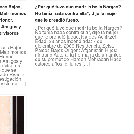
íses Bajos,
¿Por qué tuvo que morir la bella Narges?
 Matrimonios
No tenía nada contra ella”, dijo la mujer
Honor,
que le prendió fuego.
s Amigos y
¿Por qué tuvo que morir la bella Narges?
No tenía nada contra ella”, dijo la mujer
ervisores
que le prendió fuego. Narges Achikzei
Edad: 23 años Incendiada: 7 de
diciembre de 2009 Residencia: Zeist,
aíses Bajos,
Países Bajos Origen: Afganistán Hijos:
 Matrimonios
ninguno Autora: la hermana de un amigo
 Honor,
de su prometido Haroen Mehraban Hace
s Amigos y
catorce años, el lunes […]
pervisores
 que se
nado Ryan al
vestigación
rvicio de […]