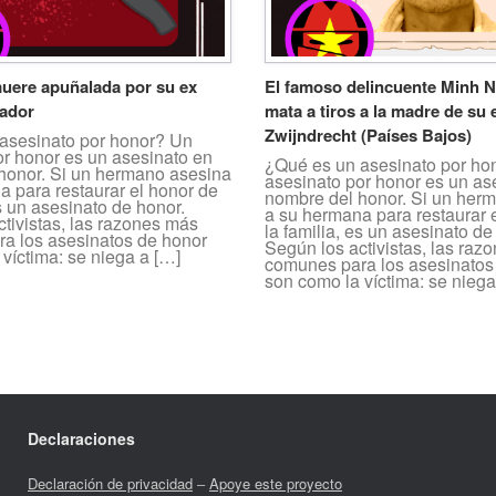
uere apuñalada por su ex
El famoso delincuente Minh 
ador
mata a tiros a la madre de su 
Zwijndrecht (Países Bajos)
asesinato por honor? Un
or honor es un asesinato en
¿Qué es un asesinato por ho
honor. Si un hermano asesina
asesinato por honor es un as
a para restaurar el honor de
nombre del honor. Si un her
es un asesinato de honor.
a su hermana para restaurar 
tivistas, las razones más
la familia, es un asesinato de
a los asesinatos de honor
Según los activistas, las raz
víctima: se niega a […]
comunes para los asesinatos
son como la víctima: se niega
Declaraciones
Declaración de privacidad
–
Apoye este proyecto