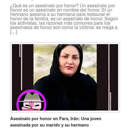
¿Qué es un asesinato por honor? Un asesinato por
honor es un asesinato en nombre del honor. Si un
hermano asesina a su hermana para restaurar el
honor de la familia, es un asesinato de honor. Según
los activistas, las razones más comunes para los
asesinatos de honor son como la víctima: se niega a
[…]
Asesinato por honor en Fars, Irán: Una joven
asesinada por su marido y su hermano