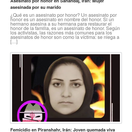
Asesinato por honor en Sanandaj, Irán: Mujer
asesinada por su marido
¿Qué es un asesinato por honor? Un asesinato por
honor es un asesinato en nombre del honor. Si un
hermano asesina a su hermana para restaurar el
honor de la familia, es un asesinato de honor. Según
los activistas, las razones más comunes para los
asesinatos de honor son como la víctima: se niega a
[…]
Femicidio en Piranshahr, Irán: Joven quemada viva