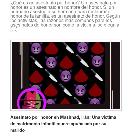
¿Qué es un asesinato por honor? Un asesinato por
honor es un asesinato en nombre del honor. Si un
hermano asesina a su hermana para restaurar el
honor de la familia, es un asesinato de honor. Según
los activistas, las razones más comunes para los
asesinatos de honor son como la víctima: se niega a
[…]
Asesinato por honor en Mashhad, Irán: Una víctima
de matrimonio infantil muere apuñalada por su
marido