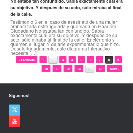
No estaba tan confundido. Sabía exactamente cuál era
su objetivo. Y después de su acto, sólo miraba al final
de la calle.
Testimonio 5 en el caso de asesinato de una mujer
embarazada estrangulada y quemada en Haarlem
Ciudadano No estaba tan confundido. Sabía
exactamente cuál era su objetivo. Y después de su
acto, sólo miraba al final de la calle. Enciérrenlo y
quemen el lugar. Y dejarle experimentar lo que hizo.
Desafortunadamente, este diagrama interactivo
necesita […]
Navegador de artículos
« Previous
1
…
3
4
5
6
7
8
9
10
11
12
13
…
49
Next »
Síguenos!