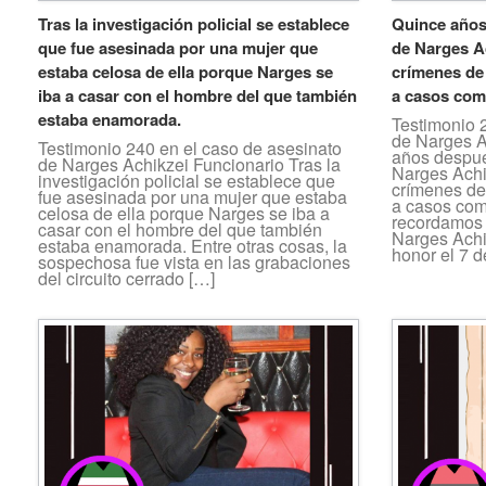
Tras la investigación policial se establece
Quince años 
que fue asesinada por una mujer que
de Narges A
estaba celosa de ella porque Narges se
crímenes de 
iba a casar con el hombre del que también
a casos com
estaba enamorada.
Testimonio 
de Narges A
Testimonio 240 en el caso de asesinato
años después
de Narges Achikzei Funcionario Tras la
Narges Achi
investigación policial se establece que
crímenes de 
fue asesinada por una mujer que estaba
a casos com
celosa de ella porque Narges se iba a
recordamos 
casar con el hombre del que también
Narges Achi
estaba enamorada. Entre otras cosas, la
honor el 7 d
sospechosa fue vista en las grabaciones
del circuito cerrado […]