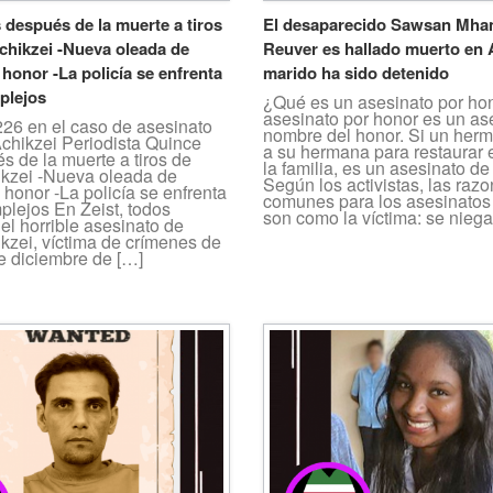
después de la muerte a tiros
El desaparecido Sawsan Mha
chikzei -Nueva oleada de
Reuver es hallado muerto en 
honor -La policía se enfrenta
marido ha sido detenido
plejos
¿Qué es un asesinato por ho
asesinato por honor es un as
226 en el caso de asesinato
nombre del honor. Si un her
chikzei Periodista Quince
a su hermana para restaurar 
 de la muerte a tiros de
la familia, es un asesinato de
kzei -Nueva oleada de
Según los activistas, las raz
honor -La policía se enfrenta
comunes para los asesinatos
plejos En Zeist, todos
son como la víctima: se niega
el horrible asesinato de
kzei, víctima de crímenes de
e diciembre de […]