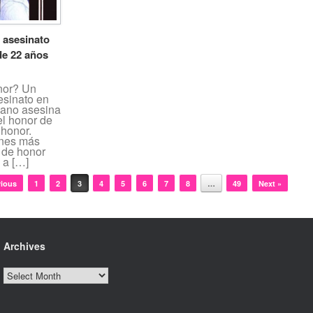
l asesinato
de 22 años
nor? Un
esinato en
mano asesina
el honor de
 honor.
ones más
 de honor
 a […]
vious
1
2
3
4
5
6
7
8
…
49
Next »
Archives
Archives