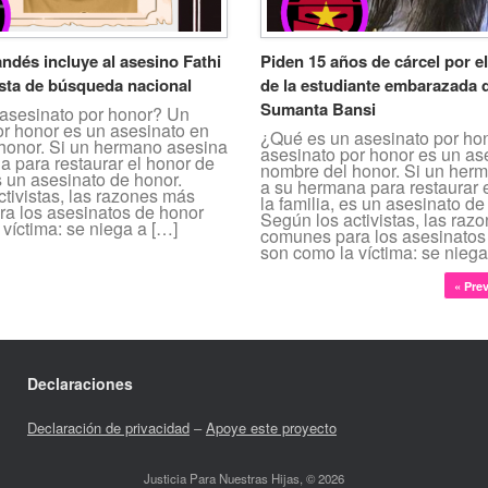
landés incluye al asesino Fathi
Piden 15 años de cárcel por e
lista de búsqueda nacional
de la estudiante embarazada 
Sumanta Bansi
asesinato por honor? Un
or honor es un asesinato en
¿Qué es un asesinato por ho
honor. Si un hermano asesina
asesinato por honor es un as
a para restaurar el honor de
nombre del honor. Si un her
es un asesinato de honor.
a su hermana para restaurar 
tivistas, las razones más
la familia, es un asesinato de
a los asesinatos de honor
Según los activistas, las raz
víctima: se niega a […]
comunes para los asesinatos
son como la víctima: se niega
« Pre
Declaraciones
Declaración de privacidad
–
Apoye este proyecto
Justicia Para Nuestras Hijas, © 2026