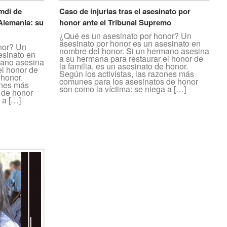
mdi de
Caso de injurias tras el asesinato por
Alemania: su
honor ante el Tribunal Supremo
¿Qué es un asesinato por honor? Un
asesinato por honor es un asesinato en
nor? Un
nombre del honor. Si un hermano asesina
esinato en
a su hermana para restaurar el honor de
mano asesina
la familia, es un asesinato de honor.
el honor de
Según los activistas, las razones más
 honor.
comunes para los asesinatos de honor
ones más
son como la víctima: se niega a […]
 de honor
 a […]