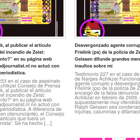
k, al publicar el artículo
Desvergonzado agente corrup
el incendio de Zeist:
Frielink (ps) de la policía de Ze
nto?” en su página web
Geissen difunde grandes ment
journalist.nl no actuó con
insultos sobre mí
periodística.
Testimonio 227 en el caso de
de Narges Achikzei Funcionar
233 en el caso de asesinato
agente corrupto y desvergon
chikzei Consejo de Prensa
Frielink (ps) de la policía de 
k, al publicar el artículo
encargó de la falsa denuncia
el incendio de Zeist:
Achikzei en febrero de 2009, 
nto?” en su página web
supuestamente muy ofendido
journalist.nl no actuó con
Ralph Geissen sea condenad
periodística. A diferencia de
injurias, calumnias y difamac
en (denunciante), el Consejo
 artículo que fuera un
nista”. Se ha hecho […]