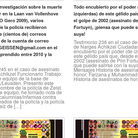
 investigación sobre la muerte
Todo encubierto por el poder 
r en la Laan van Vollenhove
izquierdas) de este gélido paí
O Gero 2009), varios
el golpe de 2002 (asesinato d
 la policía recibieron
Fortuyn), ¡piensa que puede sa
 (cientos de) correos
suya!
 de la cuenta de correo
Testimonio 236 en el caso de
de Narges Achikzei Ciudada
 GEISSEN@gmail.com en el
encubierto por el poder (de i
prendido entre 2010 y la
este gélido país que, desde e
2002 (asesinato de Pim Fortu
que puede salirse con la suy
245 en el caso de asesinato
Mensajes Historia de asesina
chikzei Funcionario Trabajo
honor: Farzana y Muhammad 
e equipo de la base de
Historia de asesinatos de hon
k/Leusden. Presento este
ombre de la policía de Zeist.
e equipo, he tomado nota de
/calumnias/infamias contra
ados de la policía y la policía
raíz de […]