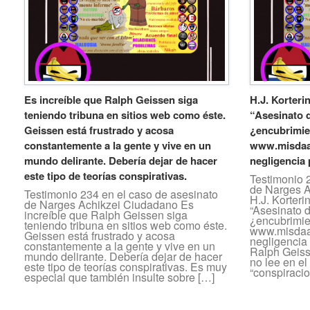
Es increíble que Ralph Geissen siga
H.J. Korterin
teniendo tribuna en sitios web como éste.
“Asesinato d
Geissen está frustrado y acosa
¿encubrimie
constantemente a la gente y vive en un
www.misdaad
mundo delirante. Debería dejar de hacer
negligencia 
este tipo de teorías conspirativas.
Testimonio 
de Narges A
Testimonio 234 en el caso de asesinato
H.J. Korterin
de Narges Achikzei Ciudadano Es
“Asesinato d
increíble que Ralph Geissen siga
¿encubrimie
teniendo tribuna en sitios web como éste.
www.misdaad
Geissen está frustrado y acosa
negligencia 
constantemente a la gente y vive en un
Ralph Geiss
mundo delirante. Debería dejar de hacer
no lee en el
este tipo de teorías conspirativas. Es muy
“conspiracio
especial que también insulte sobre […]
Navegador de artículos