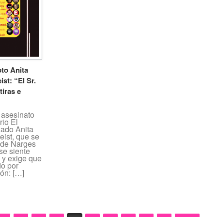
to Anita
ist: “El Sr.
iras e
 asesinato
io El
zado Anita
Zeist, que se
 de Narges
se siente
 y exige que
o por
ión: […]