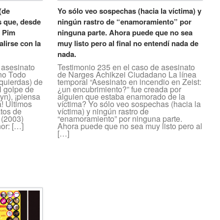
(de
Yo sólo veo sospechas (hacia la víctima) y
s que, desde
ningún rastro de “enamoramiento” por
e Pim
ninguna parte. Ahora puede que no sea
lirse con la
muy listo pero al final no entendí nada de
nada.
 asesinato
Testimonio 235 en el caso de asesinato
no Todo
de Narges Achikzei Ciudadano La línea
zquierdas) de
temporal “Asesinato en incendio en Zeist:
l golpe de
¿un encubrimiento?” fue creada por
yn), ¡piensa
alguien que estaba enamorado de la
a! Últimos
víctima? Yo sólo veo sospechas (hacia la
tos de
víctima) y ningún rastro de
(2003)
“enamoramiento” por ninguna parte.
or: […]
Ahora puede que no sea muy listo pero al
[…]