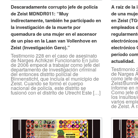
Descaradamente corrupto jefe de policía
A raíz de la
de Zeist MDNDR011: “Muy
de una muje
indirectamente, también he participado en
en Zeist (TG
la investigación de la muerte por
empleados de
quemadura de una mujer en el ascensor
regularmente
de un piso en la Laan van Vollenhove en
electrónicos
Zeist (Investigación Gero).”
electrónico
período com
Testimonio 228 en el caso de asesinato
de Narges Achikzei Funcionario En julio
actualidad.
de 2006 empecé a trabajar como jefe del
Testimonio 
departamento de investigación criminal
de Narges A
del entonces distrito policial de
como jefe d
Binnensticht, que incluía el municipio de
Zeist/Bunni
Zeist. Cuando se formó el cuerpo
informe en n
nacional de policía, este distrito se
Como jefe d
fusionó con el distrito de Utrecht Este […]
los insultos
varios emple
de Zeist. A 