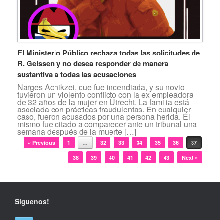
El Ministerio Público rechaza todas las solicitudes de
R. Geissen y no desea responder de manera
sustantiva a todas las acusaciones
Narges Achikzei, que fue incendiada, y su novio
tuvieron un violento conflicto con la ex empleadora
de 32 años de la mujer en Utrecht. La familia está
asociada con prácticas fraudulentas. En cualquier
caso, fueron acusados por una persona herida. Él
mismo fue citado a comparecer ante un tribunal una
semana después de la muerte […]
Navegador de artículos
« Previous
1
…
32
33
34
35
36
37
38
39
40
41
42
43
Next »
Síguenos!