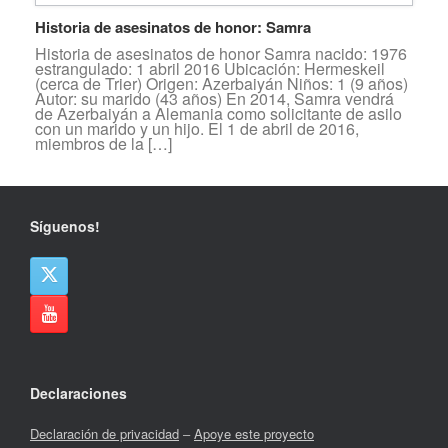
Historia de asesinatos de honor: Samra
Historia de asesinatos de honor Samra nacido: 1976
estrangulado: 1 abril 2016 Ubicación: Hermeskeil
(cerca de Trier) Origen: Azerbaiyán Niños: 1 (9 años)
Autor: su marido (43 años) En 2014, Samra vendrá
de Azerbaiyán a Alemania como solicitante de asilo
con un marido y un hijo. El 1 de abril de 2016,
miembros de la […]
Síguenos!
Declaraciones
Declaración de privacidad
–
Apoye este proyecto