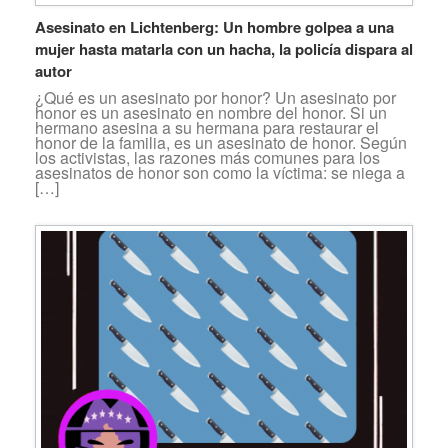
Asesinato en Lichtenberg: Un hombre golpea a una
mujer hasta matarla con un hacha, la policía dispara al
autor
¿Qué es un asesinato por honor? Un asesinato por
honor es un asesinato en nombre del honor. Si un
hermano asesina a su hermana para restaurar el
honor de la familia, es un asesinato de honor. Según
los activistas, las razones más comunes para los
asesinatos de honor son como la víctima: se niega a
[…]