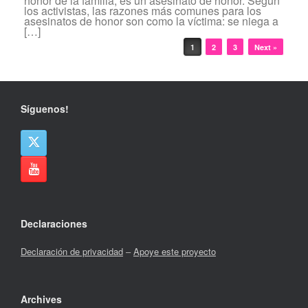
honor de la familia, es un asesinato de honor. Según
los activistas, las razones más comunes para los
asesinatos de honor son como la víctima: se niega a
[…]
Navegador de artículos
1
2
3
Next »
Síguenos!
Declaraciones
Declaración de privacidad
–
Apoye este proyecto
Archives