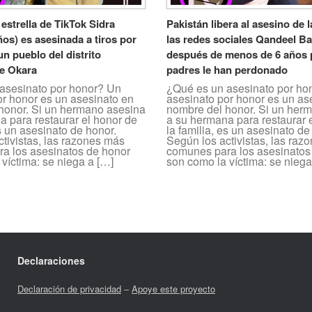
estrella de TikTok Sidra
Pakistán libera al asesino de l
ños) es asesinada a tiros por
las redes sociales Qandeel B
n pueblo del distrito
después de menos de 6 años 
de Okara
padres le han perdonado
asesinato por honor? Un
¿Qué es un asesinato por ho
or honor es un asesinato en
asesinato por honor es un as
honor. Si un hermano asesina
nombre del honor. Si un her
a para restaurar el honor de
a su hermana para restaurar 
es un asesinato de honor.
la familia, es un asesinato de
tivistas, las razones más
Según los activistas, las raz
a los asesinatos de honor
comunes para los asesinatos
víctima: se niega a […]
son como la víctima: se niega
Declaraciones
Declaración de privacidad
–
Apoye este proyecto