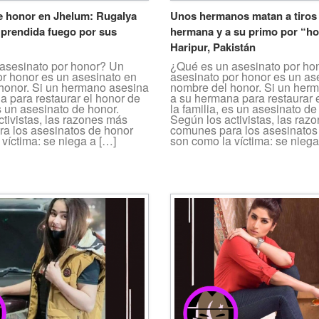
e honor en Jhelum: Rugalya
Unos hermanos matan a tiros
e prendida fuego por sus
hermana y a su primo por “h
Haripur, Pakistán
asesinato por honor? Un
¿Qué es un asesinato por ho
or honor es un asesinato en
asesinato por honor es un as
honor. Si un hermano asesina
nombre del honor. Si un her
a para restaurar el honor de
a su hermana para restaurar 
es un asesinato de honor.
la familia, es un asesinato de
tivistas, las razones más
Según los activistas, las raz
a los asesinatos de honor
comunes para los asesinatos
víctima: se niega a […]
son como la víctima: se niega