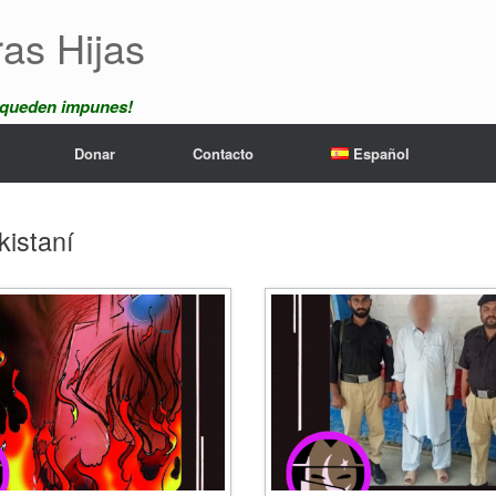
ras Hijas
 queden impunes!
Donar
Contacto
Español
kistaní