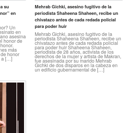
 a su
Mehrab Gichki, asesino fugitivo de la
onor” en
periodista Shaheena Shaheen, recibe un
chivatazo antes de cada redada policial
para poder huir
nor? Un
esinato en
Mehrab Gichki, asesino fugitivo de la
mano asesina
periodista Shaheena Shaheen, recibe un
el honor de
chivatazo antes de cada redada policial
 honor.
para poder huir Shaheena Shaheen,
ones más
periodista de 28 años, activista de los
 de honor
derechos de la mujer y artista de Makran,
 a […]
fue asesinada por su marido Mehrab
Gichki de dos disparos en la cabeza en
un edificio gubernamental de […]