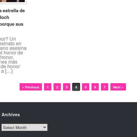
a estrella de
aloch
porque sus
nor? Un
esinato en
mano asesina
el honor de
 honor.
ones más
 de honor
 a […]
« Previous
1
2
3
4
5
6
7
Next »
Archives
Archives