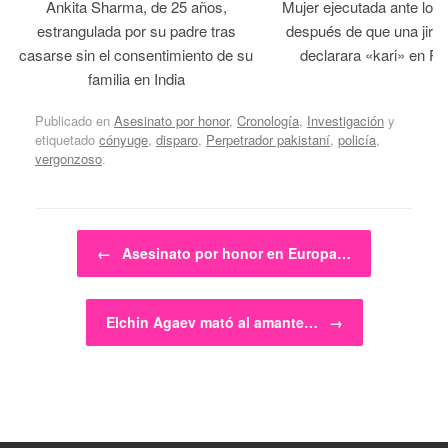
Ankita Sharma, de 25 años,
Mujer ejecutada ante los
estrangulada por su padre tras
después de que una jirga 
casarse sin el consentimiento de su
declarara «kari» en Pa
familia en India
Publicado en
Asesinato por honor
,
Cronología
,
Investigación
y
etiquetado
cónyuge
,
disparo
,
Perpetrador pakistaní
,
policía
,
vergonzoso
.
Navegador de artículos
←
Asesinato por honor en Europa…
Elchin Agaev mató al amante…
→