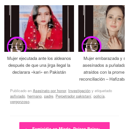
Mujer ejecutada ante los aldeanos
Mujer embarazada y su
después de que una jirga ilegal la
asesinados a puñaladas 
declarara «kari» en Pakistán
atraídos con la promesa
reconciliación – Hafizabad
Publicado en
Asesinato por honor
,
Investigación
y etiquetado
asfixiado
,
hermano
,
padre
,
Perpetrador pakistaní
,
policía
,
vergonzoso
.
Navegador de artículos
←
Femicidio en Mierlo, Países Bajos:…