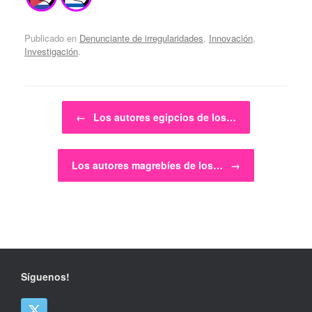
Publicado en
Denunciante de irregularidades
,
Innovación
,
Investigación
.
Navegador de artículos
←
Los autores egipcios de los…
Los autores magrebíes de los…
→
Síguenos!