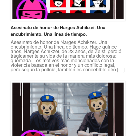
Asesinato de honor de Narges Achikzei. Una
encubrimiento. Una línea de tiempo.
Asesinato de honor de Narges Achikzei. Una
encubrimiento. Una línea de tiempo. Hace quince
años, Narges Achikzei, de 23 años, de Zeist, perdió
trágicamente su vida de la manera más dolorosa:
quemada. Los motivos más mencionados son la
violencia basada en el honor y un conflicto legal,
pero según la policía, también es concebible otro […]