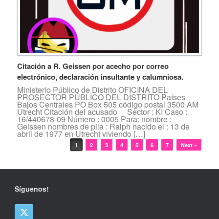
Citación a R. Geissen por acecho por correo
electrónico, declaración insultante y calumniosa.
Ministerio Público de Distrito OFICINA DEL
PROSECTOR PÚBLICO DEL DISTRITO Países
Bajos Centrales PO Box 505 código postal 3500 AM
Utrecht Citación del acusado Sector : KI Caso :
16/440678-09 Número : 0005 Para: nombre :
Geissen nombres de pila : Ralph nacido el : 13 de
abril de 1977 en Utrecht viviendo […]
Navegador de artículos
1
2
3
4
5
6
7
Next »
Síguenos!