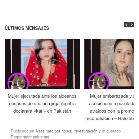
ÚLTIMOS MENSAJES
Mujer ejecutada ante los aldeanos
Mujer embarazada y su
después de que una jirga ilegal la
asesinados a puñaladas 
declarara «kari» en Pakistán
atraídos con la promesa
reconciliación – Hafizabad
Publicado en
Asesinato por honor
,
Investigación
y etiquetado
Perpetrador pakistaní
.