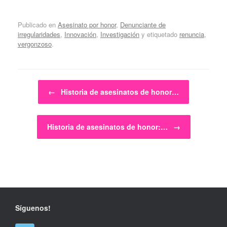
Publicado en
Asesinato por honor
,
Denunciante de
irregularidades
,
Innovación
,
Investigación
y etiquetado
renuncia
,
vergonzoso
.
Navegador de artículos
←
Historia de asesinatos de honor…
Historia de asesinatos de honor:…
→
Síguenos!