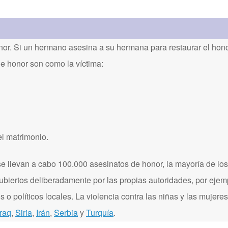
or. Si un hermano asesina a su hermana para restaurar el honor
de honor son como la víctima:
el matrimonio.
 llevan a cabo 100.000 asesinatos de honor, la mayoría de los
ubiertos deliberadamente por las propias autoridades, por eje
 o políticos locales. La violencia contra las niñas y las mujere
Iraq
,
Siria
,
Irán
,
Serbia
y
Turquía
.