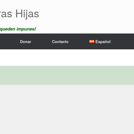
ras Hijas
 queden impunes!
Donar
Contacto
Español