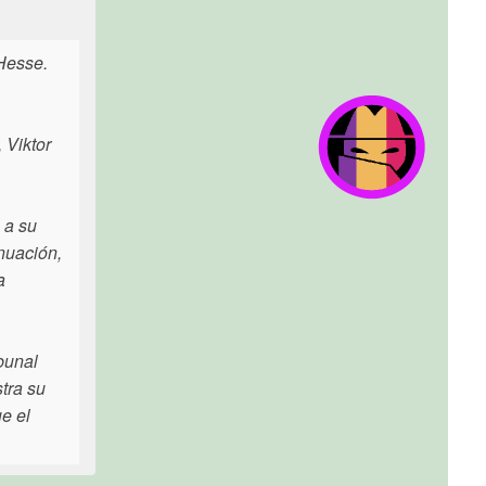
Hesse.
 Viktor
 a su
nuación,
a
ibunal
tra su
ue el