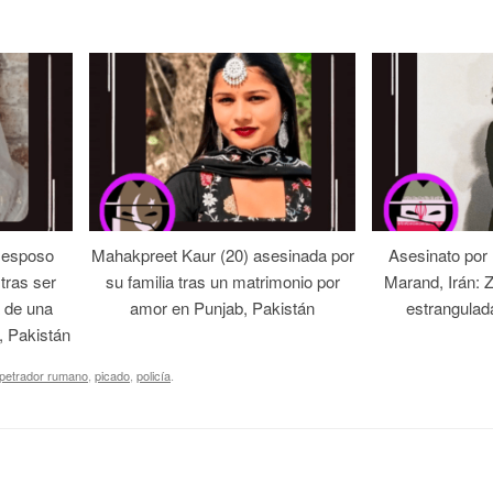
 esposo
Mahakpreet Kaur (20) asesinada por
Asesinato por
tras ser
su familia tras un matrimonio por
Marand, Irán: 
 de una
amor en Punjab, Pakistán
estrangulad
, Pakistán
petrador rumano
,
picado
,
policía
.