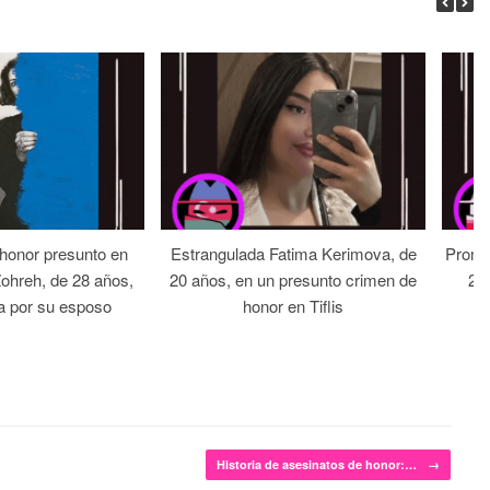
 honor presunto en
Estrangulada Fatima Kerimova, de
Prome
Zohreh, de 28 años,
20 años, en un presunto crimen de
22 
a por su esposo
honor en Tiflis
Historia de asesinatos de honor:…
→