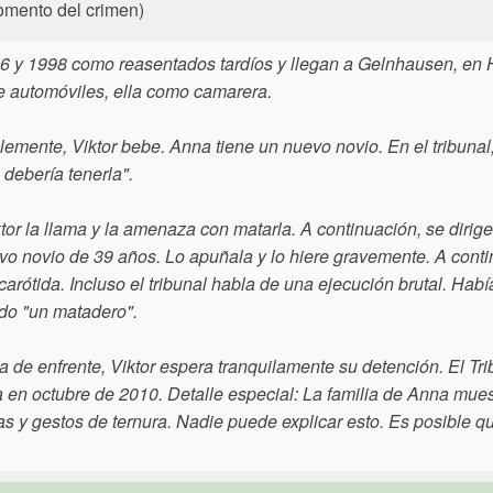
momento del crimen)
6 y 1998 como reasentados tardíos y llegan a Gelnhausen, en 
e automóviles, ella como camarera.
emente, Viktor bebe. Anna tiene un nuevo novio. En el tribunal,
 debería tenerla".
 la llama y la amenaza con matarla. A continuación, se dirige
vo novio de 39 años. Lo apuñala y lo hiere gravemente. A conti
carótida. Incluso el tribunal habla de una ejecución brutal. Habí
ido "un matadero".
da de enfrente, Viktor espera tranquilamente su detención. El Tr
en octubre de 2010. Detalle especial: La familia de Anna mues
mas y gestos de ternura. Nadie puede explicar esto. Es posible q