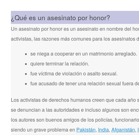
¿Qué es un asesinato por honor?
Un asesinato por honor es un asesinato en nombre del hon
activistas, las razones más comunes para los asesinatos 
se niega a cooperar en un matrimonio arreglado.
quiere terminar la relación.
fue víctima de violación o asalto sexual.
fue acusado de tener una relación sexual fuera d
Los activistas de derechos humanos creen que cada año se
se denuncian a las autoridades e incluso algunos son enc
los autores son buenos amigos de los policías, funcionarios
siendo un grave problema en
Pakistán
,
India
,
Afganistán
,