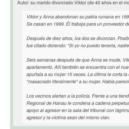
Autor: su marido divorciado Viktor (de 40 años en el 
Viktor y Anna abandonan su patria rumana en 199
Se casan en 1999. Él trabaja para un proveedor d
Después de diez años, los dos se divorcian. Posibl
fue citado diciendo: "Si yo no puedo tenerla, nadie
Seis semanas después de que Anna se mude, Viktor
apartamento. Allí también se encuentra con el nue
apuñala a su mujer 15 veces. La última le corta la 
"masacrado literalmente" a su mujer. Había parec
Los vecinos alertan a la policía. Frente a una tien
Regional de Hanau le condena a cadena perpetua 
apoyo al agresor en la sala del tribunal con lágri
agresor y la víctima sean del mismo clan.