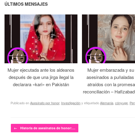
ÚLTIMOS MENSAJES
Mujer ejecutada ante los aldeanos
Mujer embarazada y su
después de que una jirga ilegal la
asesinados a puñaladas 
declarara «kari» en Pakistán
atraídos con la promesa
reconciliación – Hafizabad
Publicado en
Asesinato por honor
,
Investigación
y etiquetado
Alemania
,
cónyuge
,
Per
Navegador de artículos
←
Historia de asesinatos de honor:…