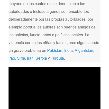
mayoría de los cuales no se denuncian a las
autoridades e incluso algunos son encubiertos
deliberadamente por las propias autoridades, por
ejemplo porque los autores son buenos amigos de
los policías, funcionarios o políticos locales. La
violencia contra las niñas y las mujeres sigue siendo
un grave problema en
Pakistán
,
India
,
Afganistán
,
Iraq
,
Siria
,
Irán
,
Serbia
y
Turquía
.