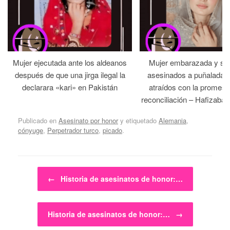
Mujer ejecutada ante los aldeanos
Mujer embarazada y su
después de que una jirga ilegal la
asesinados a puñaladas 
declarara «kari» en Pakistán
atraídos con la promesa
reconciliación – Hafizabad
Publicado en
Asesinato por honor
y etiquetado
Alemania
,
cónyuge
,
Perpetrador turco
,
picado
.
Navegador de artículos
←
Historia de asesinatos de honor:…
Historia de asesinatos de honor:…
→