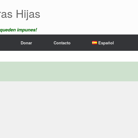
ras Hijas
 queden impunes!
Donar
Contacto
Español