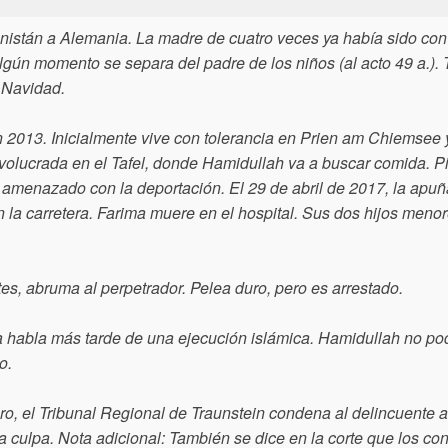
anistán a Alemania. La madre de cuatro veces ya había sido con
lgún momento se separa del padre de los niños (al acto 49 a.). 
 Navidad.
 2013. Inicialmente vive con tolerancia en Prien am Chiemsee
nvolucrada en el Tafel, donde Hamidullah va a buscar comida. P
s amenazado con la deportación. El 29 de abril de 2017, la apuñ
la carretera. Farima muere en el hospital. Sus dos hijos menor
tes, abruma al perpetrador. Pelea duro, pero es arrestado.
a habla más tarde de una ejecución islámica. Hamidullah no po
o.
o, el Tribunal Regional de Traunstein condena al delincuente 
a culpa. Nota adicional: También se dice en la corte que los co