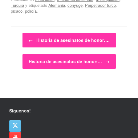
Turquía
y etiquetado
Alemania
,
cónyuge
,
Perpetrador turco
,
picado
,
policía
.
Navegador de artículos
←
Historia de asesinatos de honor:…
Historia de asesinatos de honor:…
→
Síguenos!