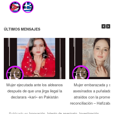
ÚLTIMOS MENSAJES
Mujer ejecutada ante los aldeanos
Mujer embarazada y su
después de que una jirga ilegal la
asesinados a puñaladas 
declarara «kari» en Pakistán
atraídos con la promesa
reconciliación – Hafizabad
Publicado en
Innovación
,
Intento de asesinato
,
Investigación
,