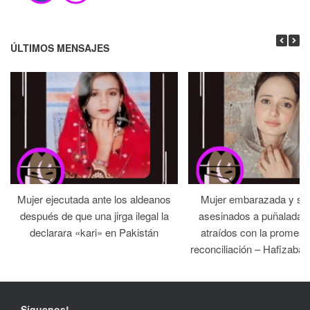
ÚLTIMOS MENSAJES
Mujer ejecutada ante los aldeanos
Mujer embarazada y su
después de que una jirga ilegal la
asesinados a puñaladas 
declarara «kari» en Pakistán
atraídos con la promesa
reconciliación – Hafizabad
Síguenos!