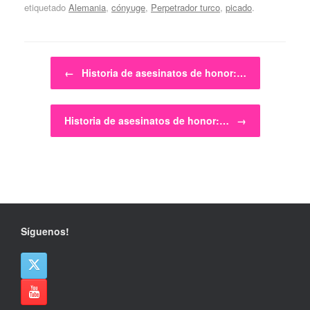
etiquetado
Alemania
,
cónyuge
,
Perpetrador turco
,
picado
.
Navegador de artículos
←
Historia de asesinatos de honor:…
Historia de asesinatos de honor:…
→
Síguenos!