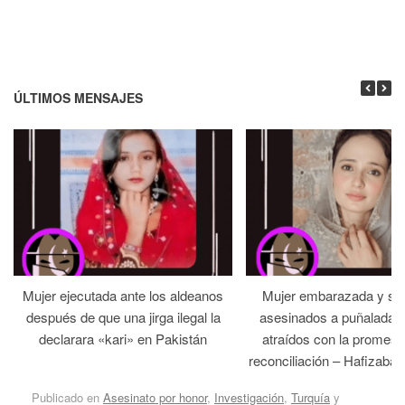
ÚLTIMOS MENSAJES
Mujer ejecutada ante los aldeanos
Mujer embarazada y su
después de que una jirga ilegal la
asesinados a puñaladas 
declarara «kari» en Pakistán
atraídos con la promesa
reconciliación – Hafizabad
Publicado en
Asesinato por honor
,
Investigación
,
Turquía
y