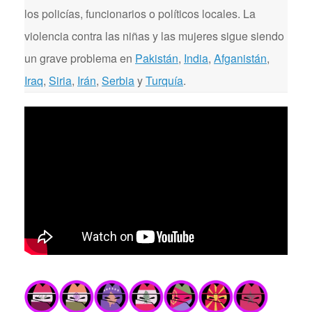
los policías, funcionarios o políticos locales. La
violencia contra las niñas y las mujeres sigue siendo
un grave problema en
Pakistán
,
India
,
Afganistán
,
Iraq
,
Siria
,
Irán
,
Serbia
y
Turquía
.