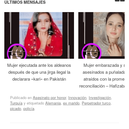
ÚLTIMOS MENSAJES
Mujer ejecutada ante los aldeanos
Mujer embarazada y su
después de que una jirga ilegal la
asesinados a puñaladas 
declarara «kari» en Pakistán
atraídos con la promesa
reconciliación – Hafizabad
Publicado en
Asesinato por honor
,
Innovación
,
Investigación
,
Turquía
y etiquetado
Alemania
,
ex marido
,
Perpetrador turco
,
picado
,
policía
.