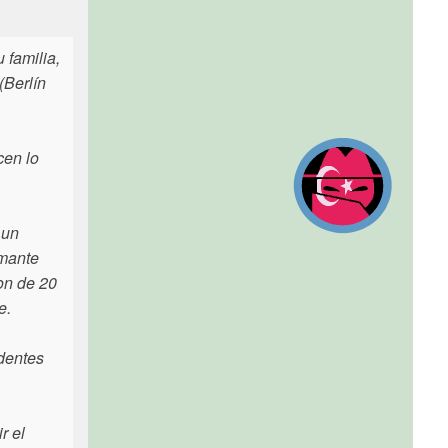
 familia,
(Berlín
cen lo
 un
amante
on de 20
e.
edentes
r el