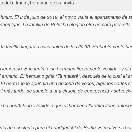
to del crimen), hermano de su novia
muz. El 8 de julio de 2019, el novio visita el apartamento de su
enemigas. La familia de Betül ha elegido otro hombre para ella 
a familia llegará a casa antes de las 20:30. Probablemente ha
.
temprano. Encuentra a su hermana ligeramente vestida - y sin
 armario. El hermano grita "Te mataré", después de lo cual el 
a. El hermano lo apuñala una docena de veces, algunos cortes s
al más tarde, se somete a una cirugía de emergencia y sobreviv
e lo ha apuñalado. Debido a que el hermano Ibrahim tiene antec
to de asesinato para el Landgericht de Berlín. El motivo es heri