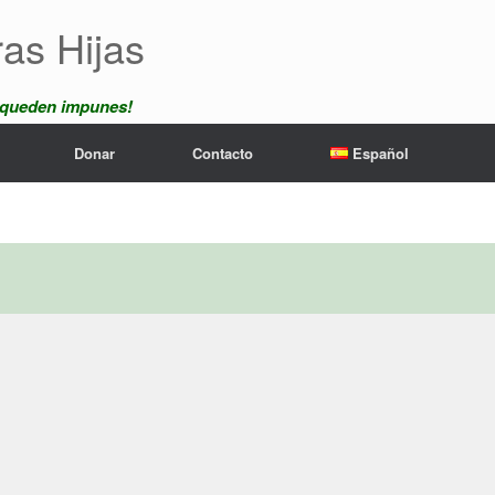
ras Hijas
 queden impunes!
Donar
Contacto
Español