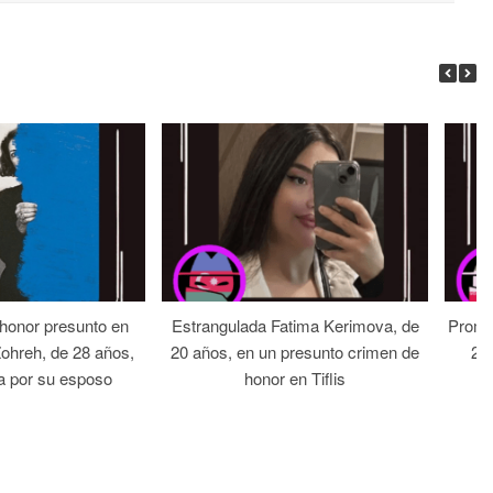
 honor presunto en
Estrangulada Fatima Kerimova, de
Prome
Zohreh, de 28 años,
20 años, en un presunto crimen de
22 
a por su esposo
honor en Tiflis