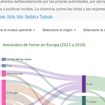
ubiertos deliberadamente por las propias autoridades, por eje
 o políticos locales. La violencia contra las niñas y las mujere
Iraq
,
Siria
,
Irán
,
Serbia
y
Turquía
.