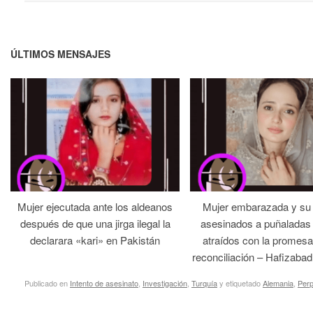
ÚLTIMOS MENSAJES
Mujer ejecutada ante los aldeanos
Mujer embarazada y su
después de que una jirga ilegal la
asesinados a puñaladas 
declarara «kari» en Pakistán
atraídos con la promesa
reconciliación – Hafizabad
Publicado en
Intento de asesinato
,
Investigación
,
Turquía
y etiquetado
Alemania
,
Perp