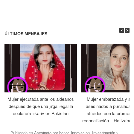
ÚLTIMOS MENSAJES
Mujer ejecutada ante los aldeanos
Mujer embarazada y su
después de que una jirga ilegal la
asesinados a puñaladas 
declarara «kari» en Pakistán
atraídos con la promesa
reconciliación – Hafizabad
Publicado en
Asesinato por honor
,
Innovación
,
Investigación
y