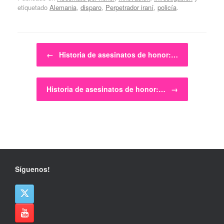
etiquetado
Alemania
,
disparo
,
Perpetrador iraní
,
policía
.
Navegador de artículos
←
Historia de asesinatos de honor:…
Historia de asesinatos de honor:…
→
Síguenos!