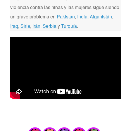
violencia contra las niñas y las mujeres sigue siendo
un grave problema en
Pakistán
,
India
,
Afganistán
,
Iraq
,
Siria
,
Irán
,
Serbia
y
Turquía
.