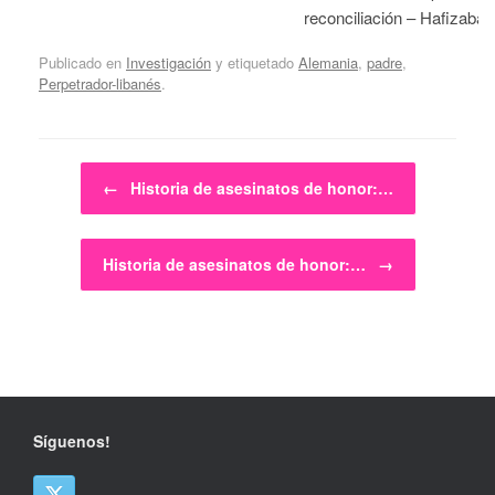
reconciliación – Hafizabad
Publicado en
Investigación
y etiquetado
Alemania
,
padre
,
Perpetrador-libanés
.
Navegador de artículos
←
Historia de asesinatos de honor:…
Historia de asesinatos de honor:…
→
Síguenos!