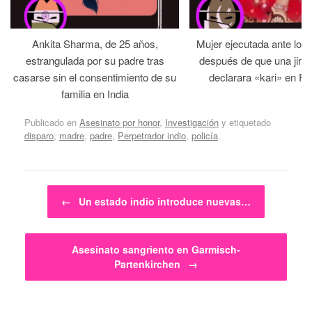
Ankita Sharma, de 25 años,
Mujer ejecutada ante los
estrangulada por su padre tras
después de que una jirga 
casarse sin el consentimiento de su
declarara «kari» en Pa
familia en India
Publicado en
Asesinato por honor
,
Investigación
y etiquetado
disparo
,
madre
,
padre
,
Perpetrador indio
,
policía
.
Navegador de artículos
←
Un estado indio introduce nuevas…
Asesinato sangriento en Garmisch-
Partenkirchen
→