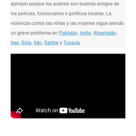
ejemplo porque los autores son buenos amigos de
los policías, funcionarios o políticos locales. La
violencia contra las niñas y las mujeres sigue siendo
un grave problema en
Pakistán
,
India
,
Afganistán
,
Iraq
,
Siria
,
Irán
,
Serbia
y
Turquía
.