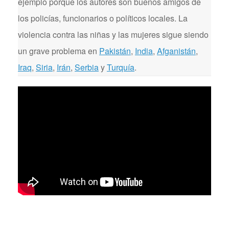
ejemplo porque los autores son buenos amigos de
los policías, funcionarios o políticos locales. La
violencia contra las niñas y las mujeres sigue siendo
un grave problema en
Pakistán
,
India
,
Afganistán
,
Iraq
,
Siria
,
Irán
,
Serbia
y
Turquía
.