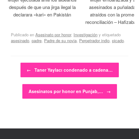
después de que una jirga ilegal la
asesinados a puñaladas 
declarara «kari» en Pakistán
atraídos con la promesa
reconciliación – Hafizabad
Publicado en
Asesinato por honor
,
Investigación
y etiquetado
asesinado
,
padre
,
Padre de su novia
,
Perpetrador indio
,
picado
.
Navegador de artículos
←
Taner Yaylacı condenado a cadena…
Asesinatos por honor en Punjab,…
→