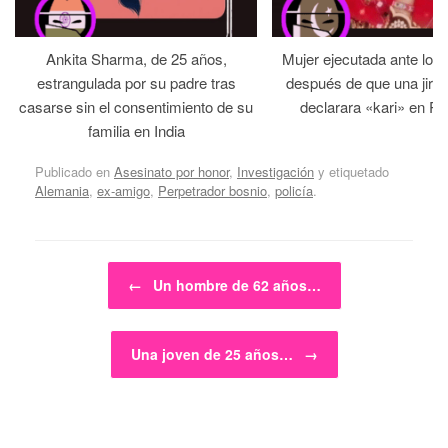
Ankita Sharma, de 25 años,
Mujer ejecutada ante los
estrangulada por su padre tras
después de que una jirga 
casarse sin el consentimiento de su
declarara «kari» en Pa
familia en India
Publicado en
Asesinato por honor
,
Investigación
y etiquetado
Alemania
,
ex-amigo
,
Perpetrador bosnio
,
policía
.
Navegador de artículos
←
Un hombre de 62 años…
Una joven de 25 años…
→