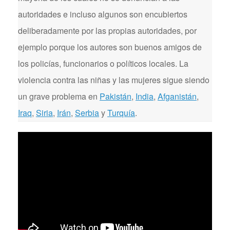
autoridades e incluso algunos son encubiertos
deliberadamente por las propias autoridades, por
ejemplo porque los autores son buenos amigos de
los policías, funcionarios o políticos locales. La
violencia contra las niñas y las mujeres sigue siendo
un grave problema en
Pakistán
,
India
,
Afganistán
,
Iraq
,
Siria
,
Irán
,
Serbia
y
Turquía
.