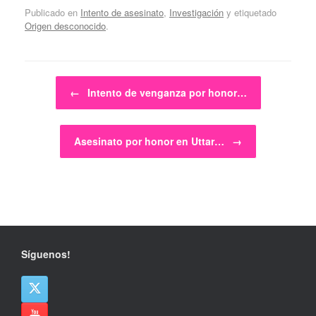
Publicado en
Intento de asesinato
,
Investigación
y etiquetado
Origen desconocido
.
Navegador de artículos
←
Intento de venganza por honor…
Asesinato por honor en Uttar…
→
Síguenos!