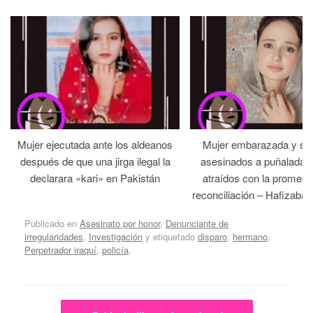
Mujer ejecutada ante los aldeanos
Mujer embarazada y su
después de que una jirga ilegal la
asesinados a puñaladas 
declarara «kari» en Pakistán
atraídos con la promesa
reconciliación – Hafizabad
Publicado en
Asesinato por honor
,
Denunciante de
irregularidades
,
Investigación
y etiquetado
disparo
,
hermano
,
Perpetrador iraquí
,
policía
.
Navegador de artículos