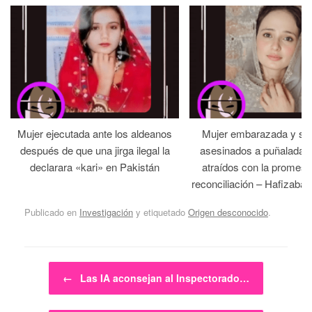
Mujer ejecutada ante los aldeanos
Mujer embarazada y su
después de que una jirga ilegal la
asesinados a puñaladas 
declarara «kari» en Pakistán
atraídos con la promesa
reconciliación – Hafizabad
Publicado en
Investigación
y etiquetado
Origen desconocido
.
Navegador de artículos
←
Las IA aconsejan al Inspectorado…