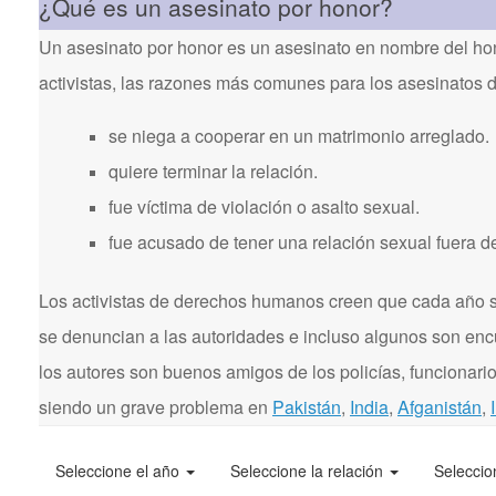
¿Qué es un asesinato por honor?
Un asesinato por honor es un asesinato en nombre del hon
activistas, las razones más comunes para los asesinatos 
se niega a cooperar en un matrimonio arreglado.
quiere terminar la relación.
fue víctima de violación o asalto sexual.
fue acusado de tener una relación sexual fuera d
Los activistas de derechos humanos creen que cada año se
se denuncian a las autoridades e incluso algunos son enc
los autores son buenos amigos de los policías, funcionarios
siendo un grave problema en
Pakistán
,
India
,
Afganistán
,