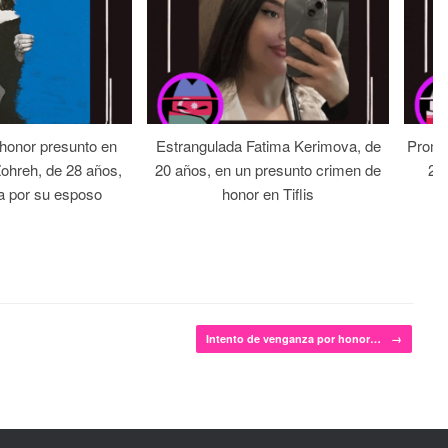
 honor presunto en
Estrangulada Fatima Kerimova, de
Prome
Zohreh, de 28 años,
20 años, en un presunto crimen de
22 
a por su esposo
honor en Tiflis
Intento de venganza por honor…
→