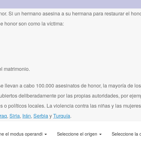
or. Si un hermano asesina a su hermana para restaurar el honor
de honor son como la víctima:
el matrimonio.
 llevan a cabo 100.000 asesinatos de honor, la mayoría de los
ubiertos deliberadamente por las propias autoridades, por eje
 o políticos locales. La violencia contra las niñas y las mujere
Iraq
,
Siria
,
Irán
,
Serbia
y
Turquía
.