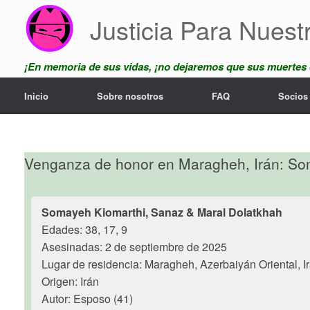
Saltar
Justicia Para Nuest
al
contenido
¡En memoria de sus vidas, ¡no dejaremos que sus muertes
Inicio
Sobre nosotros
FAQ
Socios
Venganza de honor en Maragheh, Irán: Som
Somayeh Kiomarthi, Sanaz & Maral Dolatkhah
Edades: 38, 17, 9
Asesinadas: 2 de septiembre de 2025
Lugar de residencia: Maragheh, Azerbaiyán Oriental, I
Origen: Irán
Autor: Esposo (41)