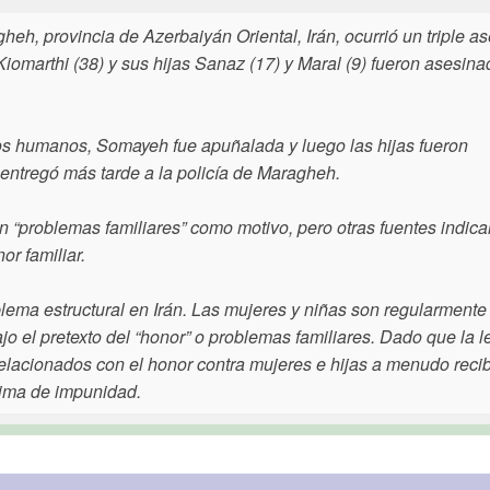
eh, provincia de Azerbaiyán Oriental, Irán, ocurrió un triple a
omarthi (38) y sus hijas Sanaz (17) y Maral (9) fueron asesin
s humanos, Somayeh fue apuñalada y luego las hijas fueron
 entregó más tarde a la policía de Maragheh.
 “problemas familiares” como motivo, pero otras fuentes indic
or familiar.
lema estructural en Irán. Las mujeres y niñas son regularmente
o el pretexto del “honor” o problemas familiares. Dado que la le
relacionados con el honor contra mujeres e hijas a menudo reci
lima de impunidad.