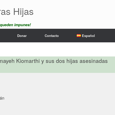
ras Hijas
 queden impunes!
Donar
Contacto
Español
ayeh Kiomarthi y sus dos hijas asesinadas
rán