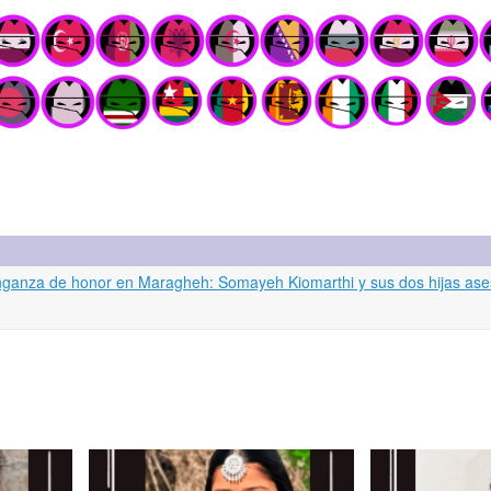
Venganza de honor en Maragheh: Somayeh Kiomarthi y sus dos hijas as