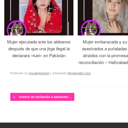
Mujer ejecutada ante los aldeanos
Mujer embarazada y su
después de que una jirga ilegal la
asesinados a puñaladas 
declarara «kari» en Pakistán
atraídos con la promesa
reconciliación – Hafizabad
Publicado en
Uncategorized
y etiquetado
Perpetrador iraní
.
Navegador de artículos
←
Intento de incitación a asesinato…