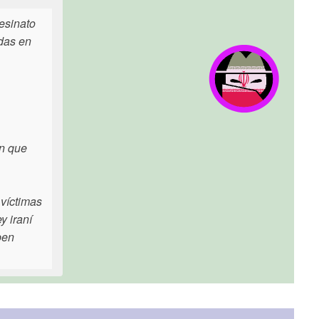
sesinato
adas en
an que
 víctimas
y iraní
ben