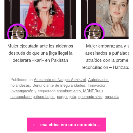
Mujer ejecutada ante los aldeanos
Mujer embarazada y su
después de que una jirga ilegal la
asesinados a puñaladas 
declarara «kari» en Pakistán
atraídos con la promesa
reconciliación – Hafizabad
Publicado en
Asesinato de Narges Achikzei
,
Autoridades
holandesas
,
Denunciante de irregularidades
,
Innovación
,
Investigación
y etiquetado
encubrimiento
,
MDNDR021
,
narcoestado países bajos
,
nargesgate
,
quemado vivo
,
renuncia
.
Navegador de artículos
←
esa chica era una conocida…