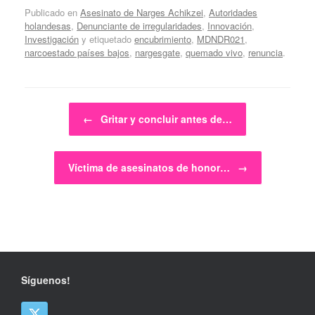
Publicado en
Asesinato de Narges Achikzei
,
Autoridades
holandesas
,
Denunciante de irregularidades
,
Innovación
,
Investigación
y etiquetado
encubrimiento
,
MDNDR021
,
narcoestado países bajos
,
nargesgate
,
quemado vivo
,
renuncia
.
Navegador de artículos
←
Gritar y concluir antes de…
Víctima de asesinatos de honor…
→
Síguenos!