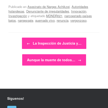
Publicado en
Asesinato de Narges Achikzei
,
Autoridades
holandesas
,
Denunciante de irregularidades
,
Innovación
,
Investigación
y etiquetado
MDNDR021
,
narcoestado países
bajos
,
nargesgate
,
quemado vivo
,
renuncia
,
vergonzoso
.
Navegador de artículos
←
La Inspección de Justicia y…
Aunque la muerte de todos…
→
Síguenos!