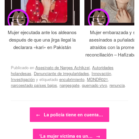
Mujer ejecutada ante los aldeanos
Mujer embarazada y su
después de que una jirga ilegal la
asesinados a puñaladas 
declarara «kari» en Pakistán
atraídos con la promesa
reconciliación – Hafizabad
Publicado en
Asesinato de Narges Achikzei
,
Autoridades
holandesas
,
Denunciante de irregularidades
,
Innovación
,
Investigación
y etiquetado
encubrimiento
,
MDNDR021
,
narcoestado países bajos
,
nargesgate
,
quemado vivo
,
renuncia
.
Navegador de artículos
←
La policía tiene en cuenta…
‘La mujer víctima es un…
→