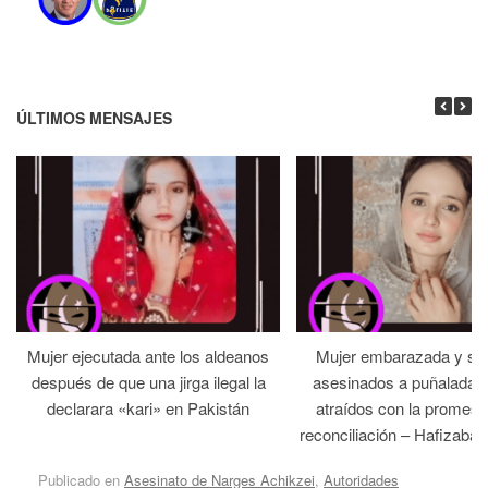
ÚLTIMOS MENSAJES
Mujer ejecutada ante los aldeanos
Mujer embarazada y su
después de que una jirga ilegal la
asesinados a puñaladas 
declarara «kari» en Pakistán
atraídos con la promesa
reconciliación – Hafizabad
Publicado en
Asesinato de Narges Achikzei
,
Autoridades