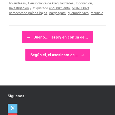
holandesas
,
Denunciante de irregularidades
,
Innovación
,
Investigación
y etiquetado
encubrimiento
,
MDNDR021
,
narcoestado países bajos
,
nargesgate
,
quemado vivo
,
renuncia
.
Navegador de artículos
←
Bueno….. estoy en contra de…
Según él, el asesinato de…
→
Síguenos!