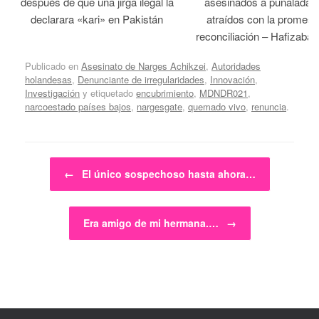
después de que una jirga ilegal la
asesinados a puñaladas 
declarara «kari» en Pakistán
atraídos con la promesa
reconciliación – Hafizabad
Publicado en
Asesinato de Narges Achikzei
,
Autoridades
holandesas
,
Denunciante de irregularidades
,
Innovación
,
Investigación
y etiquetado
encubrimiento
,
MDNDR021
,
narcoestado países bajos
,
nargesgate
,
quemado vivo
,
renuncia
.
Navegador de artículos
←
El único sospechoso hasta ahora…
Era amigo de mi hermana.…
→