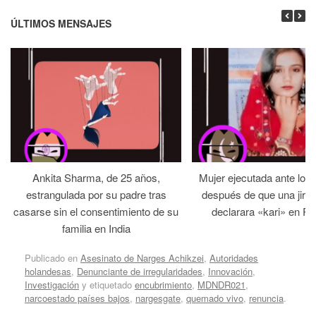
ÚLTIMOS MENSAJES
Ankita Sharma, de 25 años,
Mujer ejecutada ante los
estrangulada por su padre tras
después de que una jirga 
casarse sin el consentimiento de su
declarara «kari» en Pa
familia en India
Publicado en
Asesinato de Narges Achikzei
,
Autoridades
holandesas
,
Denunciante de irregularidades
,
Innovación
,
Investigación
y etiquetado
encubrimiento
,
MDNDR021
,
narcoestado países bajos
,
nargesgate
,
quemado vivo
,
renuncia
.