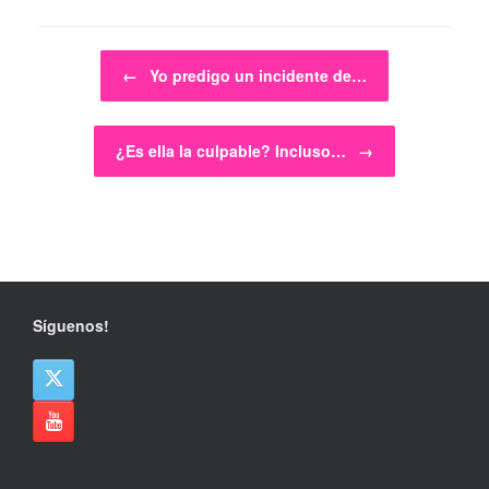
Navegador de artículos
←
Yo predigo un incidente de…
¿Es ella la culpable? Incluso…
→
Síguenos!